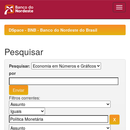
Skip
navigation
DSpace - BNB - Banco do Nordeste do Brasil
Pesquisar
Pesquisar:
por
Filtros correntes: