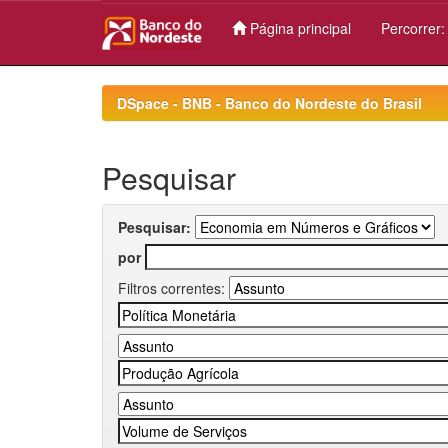
Página principal
Percorrer
Skip
navigation
DSpace - BNB - Banco do Nordeste do Brasil
Pesquisar
Pesquisar:
por
Filtros correntes: