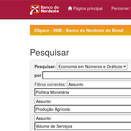
Página principal
Percorrer
Skip
navigation
DSpace - BNB - Banco do Nordeste do Brasil
Pesquisar
Pesquisar:
por
Filtros correntes: