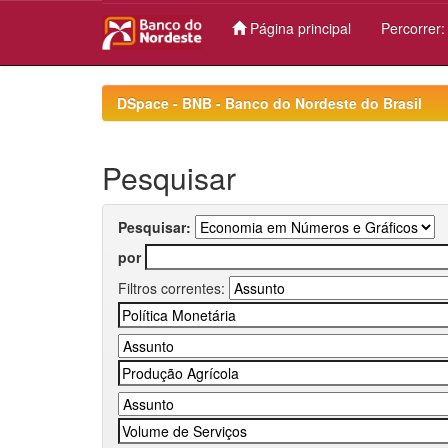
Página principal
Percorrer
Skip
navigation
DSpace - BNB - Banco do Nordeste do Brasil
Pesquisar
Pesquisar:
por
Filtros correntes: