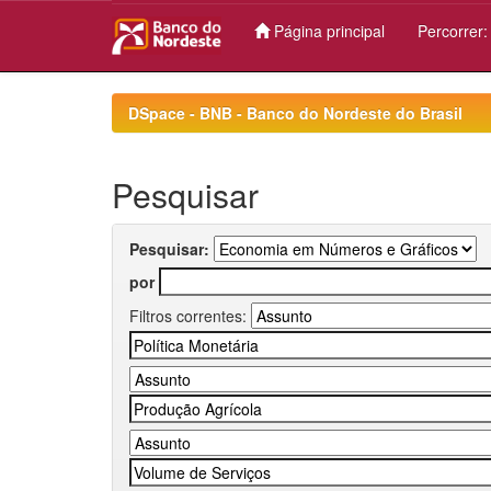
Página principal
Percorrer
Skip
navigation
DSpace - BNB - Banco do Nordeste do Brasil
Pesquisar
Pesquisar:
por
Filtros correntes: