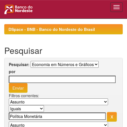
Skip
navigation
DSpace - BNB - Banco do Nordeste do Brasil
Pesquisar
Pesquisar:
por
Filtros correntes: