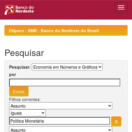
Skip
navigation
DSpace - BNB - Banco do Nordeste do Brasil
Pesquisar
Pesquisar:
por
Filtros correntes: