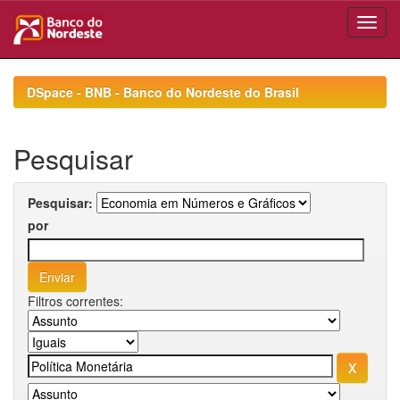
Skip
navigation
DSpace - BNB - Banco do Nordeste do Brasil
Pesquisar
Pesquisar:
por
Filtros correntes: