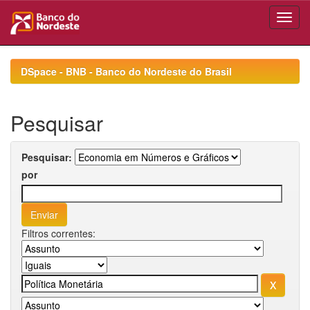
Skip
navigation
DSpace - BNB - Banco do Nordeste do Brasil
Pesquisar
Pesquisar:
por
Filtros correntes: