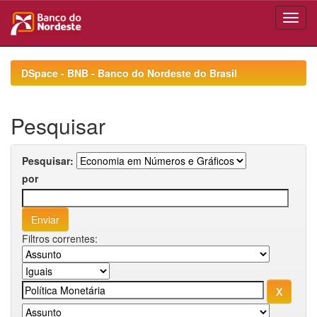
Skip
navigation
DSpace - BNB - Banco do Nordeste do Brasil
Pesquisar
Pesquisar:
por
Filtros correntes: