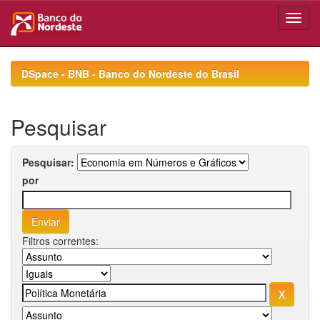
Skip
navigation
DSpace - BNB - Banco do Nordeste do Brasil
Pesquisar
Pesquisar:
por
Filtros correntes: