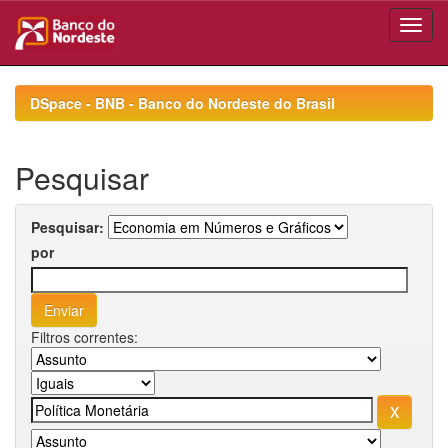
Skip
navigation
DSpace - BNB - Banco do Nordeste do Brasil
Pesquisar
Pesquisar:
por
Filtros correntes: