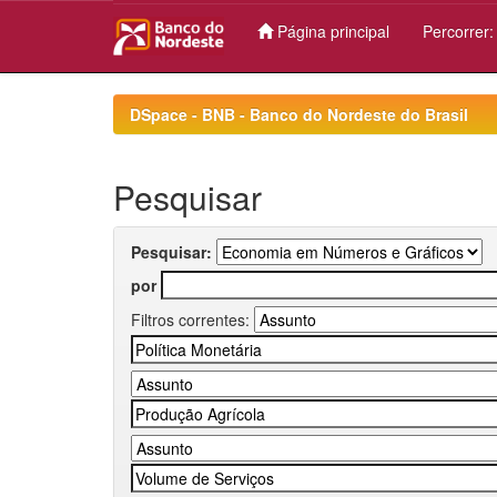
Página principal
Percorrer
Skip
navigation
DSpace - BNB - Banco do Nordeste do Brasil
Pesquisar
Pesquisar:
por
Filtros correntes: