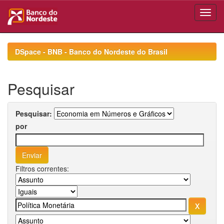
Skip
navigation
DSpace - BNB - Banco do Nordeste do Brasil
Pesquisar
Pesquisar:
por
Filtros correntes: