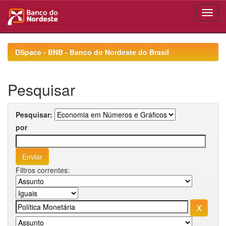
Skip
navigation
DSpace - BNB - Banco do Nordeste do Brasil
Pesquisar
Pesquisar:
por
Filtros correntes: