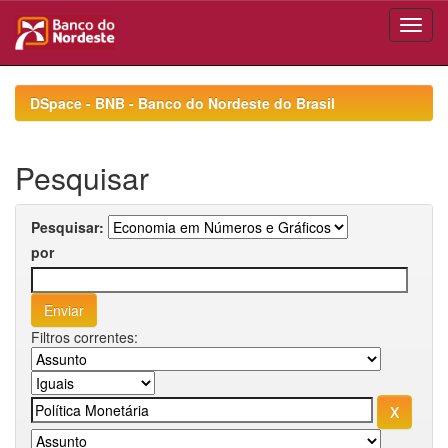
Skip
navigation
DSpace - BNB - Banco do Nordeste do Brasil
Pesquisar
Pesquisar:
por
Filtros correntes: