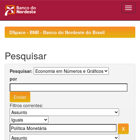
Skip
navigation
DSpace - BNB - Banco do Nordeste do Brasil
Pesquisar
Pesquisar:
por
Filtros correntes: