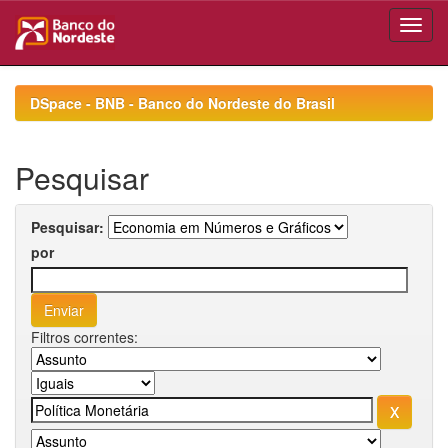
Skip
navigation
DSpace - BNB - Banco do Nordeste do Brasil
Pesquisar
Pesquisar:
por
Filtros correntes: