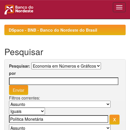
Skip
navigation
DSpace - BNB - Banco do Nordeste do Brasil
Pesquisar
Pesquisar:
por
Filtros correntes: