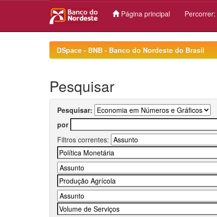
Página principal
Percorrer
Skip
navigation
DSpace - BNB - Banco do Nordeste do Brasil
Pesquisar
Pesquisar:
por
Filtros correntes: