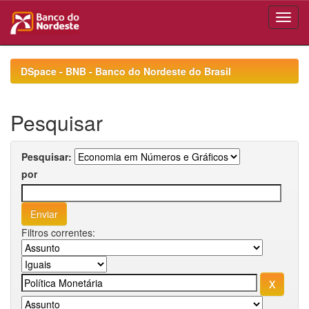
Skip
navigation
DSpace - BNB - Banco do Nordeste do Brasil
Pesquisar
Pesquisar:
por
Filtros correntes: