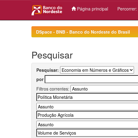
Página principal
Percorrer
Skip
navigation
DSpace - BNB - Banco do Nordeste do Brasil
Pesquisar
Pesquisar:
por
Filtros correntes: