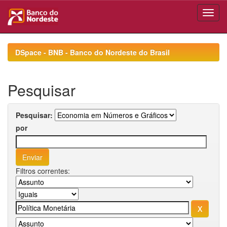
Skip
navigation
DSpace - BNB - Banco do Nordeste do Brasil
Pesquisar
Pesquisar:
por
Filtros correntes: