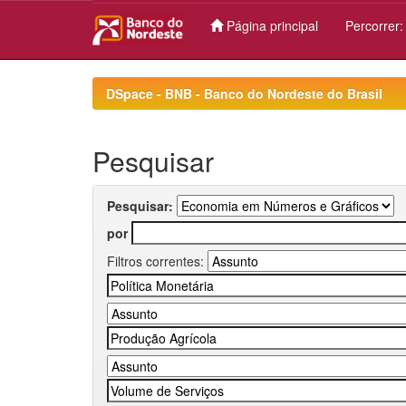
Página principal
Percorrer
Skip
navigation
DSpace - BNB - Banco do Nordeste do Brasil
Pesquisar
Pesquisar:
por
Filtros correntes: