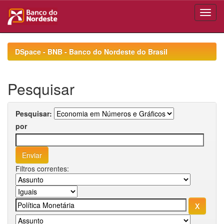
Skip
navigation
DSpace - BNB - Banco do Nordeste do Brasil
Pesquisar
Pesquisar:
por
Filtros correntes: