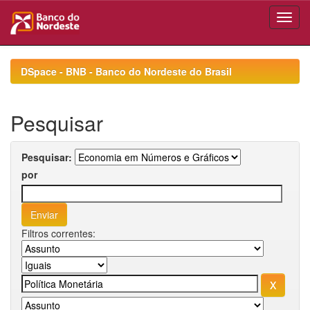
Skip
navigation
DSpace - BNB - Banco do Nordeste do Brasil
Pesquisar
Pesquisar:
por
Filtros correntes: