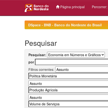
Página principal
Percorrer
Skip
navigation
DSpace - BNB - Banco do Nordeste do Brasil
Pesquisar
Pesquisar:
por
Filtros correntes: