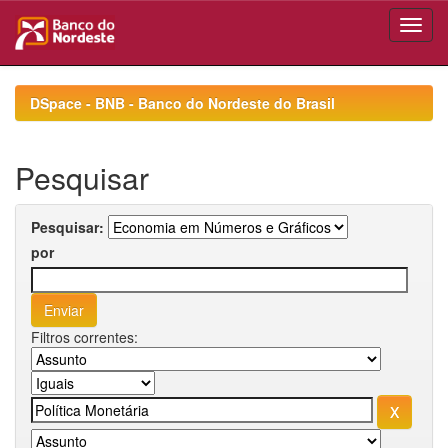
Skip
navigation
DSpace - BNB - Banco do Nordeste do Brasil
Pesquisar
Pesquisar:
por
Filtros correntes: