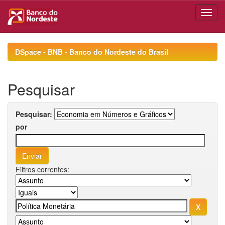
Skip
navigation
DSpace - BNB - Banco do Nordeste do Brasil
Pesquisar
Pesquisar:
por
Filtros correntes: