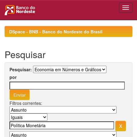
Skip
navigation
DSpace - BNB - Banco do Nordeste do Brasil
Pesquisar
Pesquisar:
por
Filtros correntes: