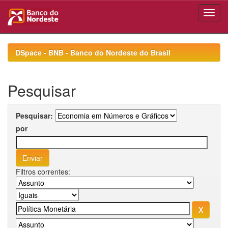
Skip
navigation
DSpace - BNB - Banco do Nordeste do Brasil
Pesquisar
Pesquisar:
por
Filtros correntes: