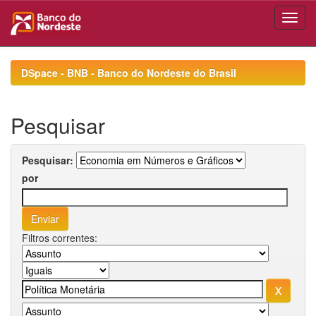
Skip
navigation
DSpace - BNB - Banco do Nordeste do Brasil
Pesquisar
Pesquisar:
por
Filtros correntes: