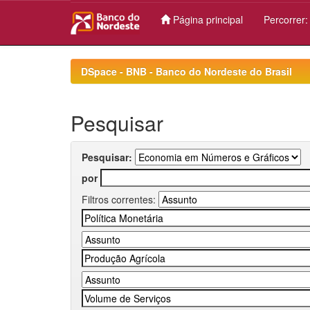
Página principal
Percorrer
Skip
navigation
DSpace - BNB - Banco do Nordeste do Brasil
Pesquisar
Pesquisar:
por
Filtros correntes: