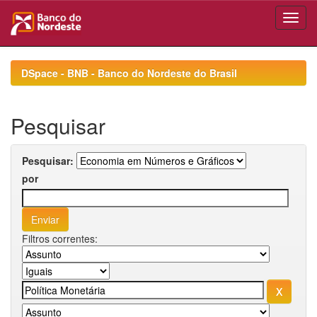
Skip
navigation
DSpace - BNB - Banco do Nordeste do Brasil
Pesquisar
Pesquisar:
por
Filtros correntes: