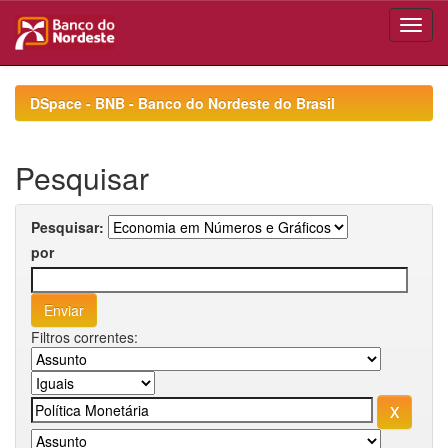
Skip
navigation
DSpace - BNB - Banco do Nordeste do Brasil
Pesquisar
Pesquisar:
por
Filtros correntes: