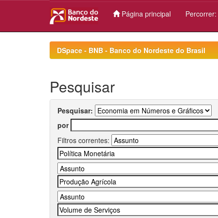
Página principal
Percorrer
Skip
navigation
DSpace - BNB - Banco do Nordeste do Brasil
Pesquisar
Pesquisar:
por
Filtros correntes: