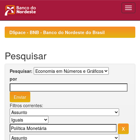
Skip
navigation
DSpace - BNB - Banco do Nordeste do Brasil
Pesquisar
Pesquisar:
por
Filtros correntes: