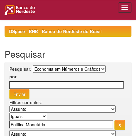
Skip
navigation
DSpace - BNB - Banco do Nordeste do Brasil
Pesquisar
Pesquisar:
por
Filtros correntes: