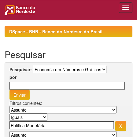
Skip
navigation
DSpace - BNB - Banco do Nordeste do Brasil
Pesquisar
Pesquisar:
por
Filtros correntes: