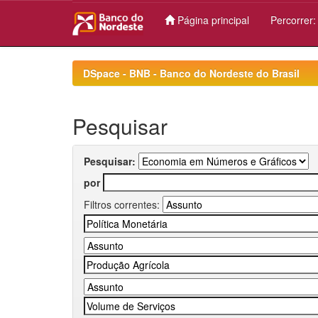
Página principal
Percorrer
Skip
navigation
DSpace - BNB - Banco do Nordeste do Brasil
Pesquisar
Pesquisar:
por
Filtros correntes: