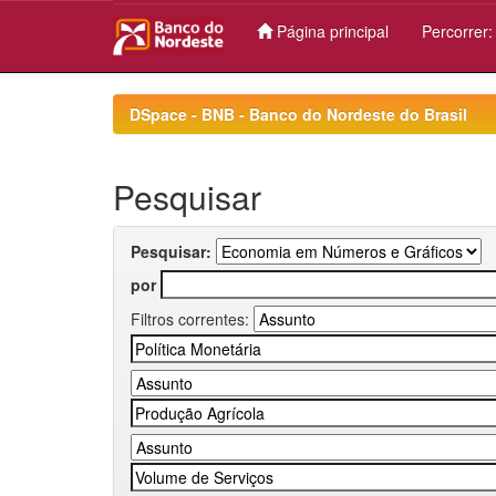
Página principal
Percorrer
Skip
navigation
DSpace - BNB - Banco do Nordeste do Brasil
Pesquisar
Pesquisar:
por
Filtros correntes: