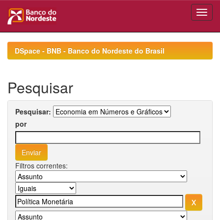
Skip
navigation
DSpace - BNB - Banco do Nordeste do Brasil
Pesquisar
Pesquisar:
por
Filtros correntes: