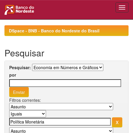
Skip
navigation
DSpace - BNB - Banco do Nordeste do Brasil
Pesquisar
Pesquisar:
por
Filtros correntes: