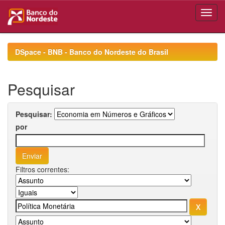
Skip
navigation
DSpace - BNB - Banco do Nordeste do Brasil
Pesquisar
Pesquisar:
por
Filtros correntes: