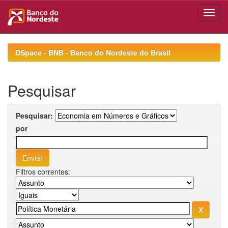
Skip
navigation
DSpace - BNB - Banco do Nordeste do Brasil
Pesquisar
Pesquisar:
por
Filtros correntes: