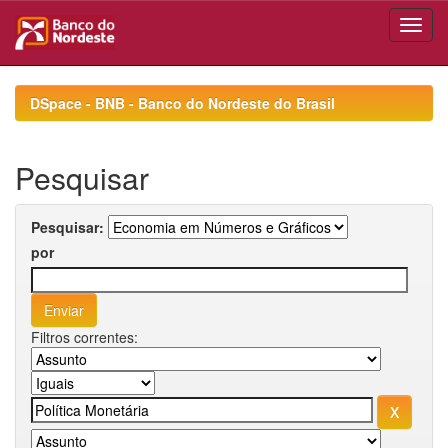
Skip
navigation
DSpace - BNB - Banco do Nordeste do Brasil
Pesquisar
Pesquisar:
por
Filtros correntes: