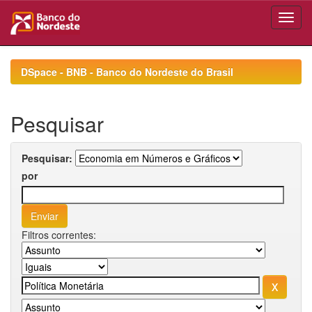
Skip
navigation
DSpace - BNB - Banco do Nordeste do Brasil
Pesquisar
Pesquisar:
por
Filtros correntes: