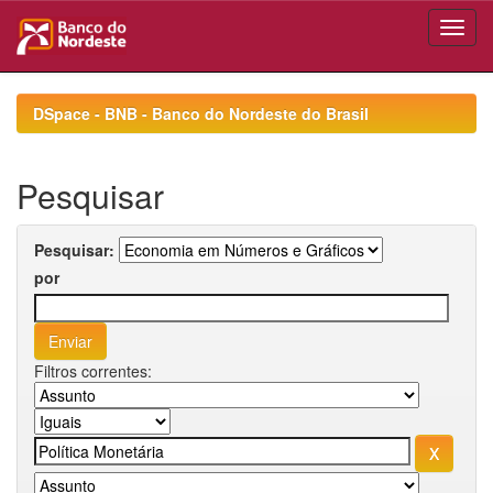
Skip
navigation
DSpace - BNB - Banco do Nordeste do Brasil
Pesquisar
Pesquisar:
por
Filtros correntes: