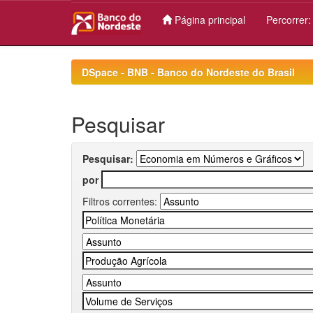
Página principal
Percorrer
Skip
navigation
DSpace - BNB - Banco do Nordeste do Brasil
Pesquisar
Pesquisar:
por
Filtros correntes: