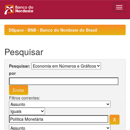
Skip
navigation
DSpace - BNB - Banco do Nordeste do Brasil
Pesquisar
Pesquisar:
por
Filtros correntes: